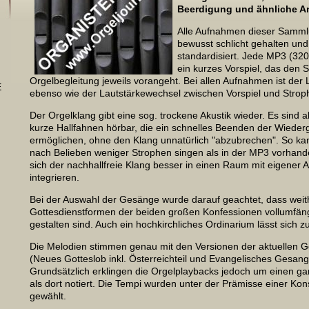
Beerdigung und ähnliche A
Alle Aufnahmen dieser Samml
bewusst schlicht gehalten und 
standardisiert. Jede MP3
(320
ein kurzes Vorspiel, das den 
Orgelbegleitung jeweils vorangeht. Bei allen Aufnahmen ist der
E
ebenso wie der Lautstärkewechsel zwischen Vorspiel und Stro
Der Orgelklang gibt eine sog. trockene Akustik wieder. Es sind a
kurze Hallfahnen hörbar, die ein schnelles Beenden der Wiede
ermöglichen, ohne den Klang unnatürlich "abzubrechen". So k
nach Belieben weniger Strophen singen als in der MP3 vorhand
sich der nachhallfreie Klang besser in einen Raum mit eigener A
integrieren.
Bei der Auswahl der Gesänge wurde darauf geachtet, dass weith
Gottesdienstformen der beiden großen Konfessionen vollumfäng
gestalten sind. Auch ein hochkirchliches Ordinarium lässt sich 
Die Melodien stimmen genau mit den Versionen der
aktuellen 
(Neues Gotteslob inkl. Österreichteil und Evangelisches Gesan
Grundsätzlich erklingen d
ie Orgelplaybacks jedoch um einen gan
als dort notiert. Die Tempi wurden unter der Prämisse einer Kon
gewählt.