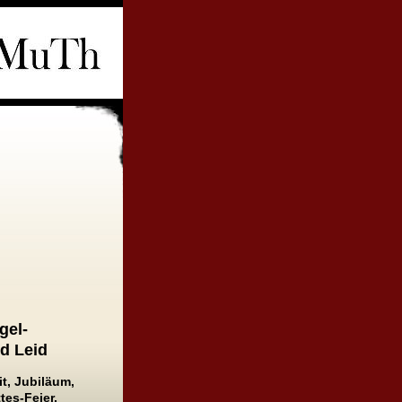
gel-
nd Leid
t, Jubiläum,
tes-Feier,