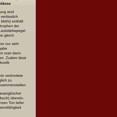
nlässe
ung sind
verlässlich
 kbit/s)
enthält
Strophen der
 Lautstärkepegel
phe
gleich.
lso nur sehr
rgabe
ann man dann
en. Zudem lässt
kustik
in verbreitete
lich zu
zusammenstellen.
Gesangbücher
gbuch)
überein.
zen Ton tiefer
sensfähigkeit