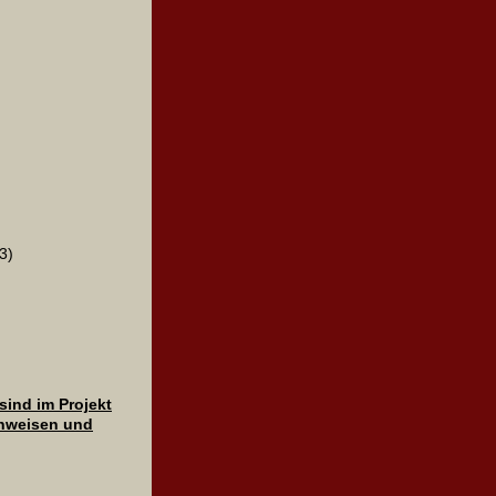
3)
ind im Projekt
inweisen und