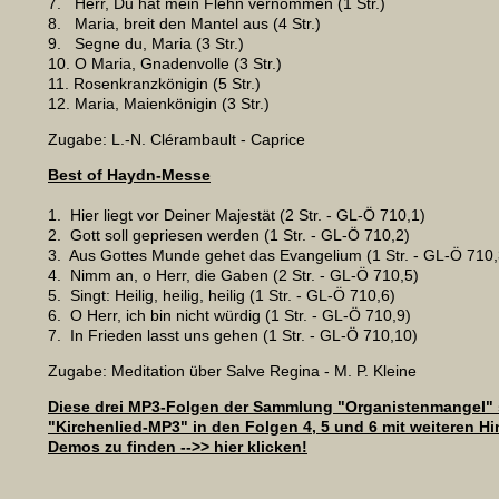
7. Herr, Du hat mein Flehn vernommen (1 Str.)
8. Maria, breit den Mantel aus (4 Str.)
9. Segne du, Maria (3 Str.)
10. O Maria, Gnadenvolle (3 Str.)
11. Rosenkranzkönigin (5 Str.)
12. Maria, Maienkönigin (3 Str.)
Zugabe: L.-N. Clérambault - Caprice
Best of Haydn-M
esse
1. Hier liegt vor Deiner Majestät (2 Str. - GL-Ö 710,1)
2. Gott soll gepriesen werden (1 Str. - GL-Ö 710,2)
3. Aus Gottes Munde gehet das Evangelium (1 Str. - GL-Ö 710,
4. Nimm an, o Herr, die Gaben (2 Str. - GL-Ö 710,5)
5. Singt: Heilig, heilig, heilig (1 Str. - GL-Ö 710,6)
6. O Herr, ich bin nicht würdig (1 Str. - GL-Ö 710,9)
7. In Frieden lasst uns gehen (1 Str. - GL-Ö 710,10)
Zugabe: Meditation über Salve Regina - M. P. Kleine
Diese drei MP3-Folgen der Sammlung "Organistenmangel" s
"Kirchenlied-MP3" in den Folgen 4, 5 und 6 mit weiteren H
Demos zu finden -->> hier klicken!