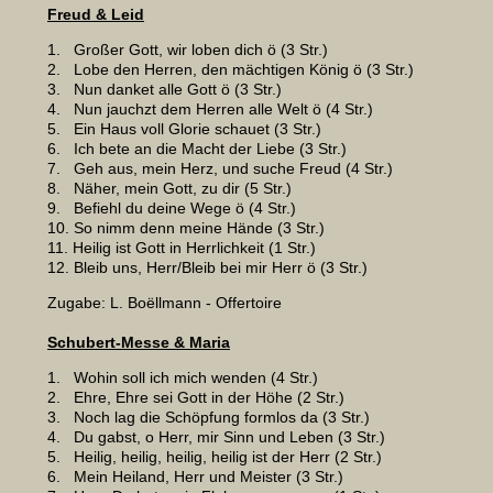
Freud & Leid
1. Großer Gott, wir loben dich ö (3 Str.)
2. Lobe den Herren, den mächtigen König ö (3 Str.)
3. Nun danket alle Gott ö (3 Str.)
4. Nun jauchzt dem Herren alle Welt ö (4 Str.)
5. Ein Haus voll Glorie schauet (3 Str.)
6. Ich bete an die Macht der Liebe (3 Str.)
7. Geh aus, mein Herz, und suche Freud (4 Str.)
8. Näher, mein Gott, zu dir (5 Str.)
9. Befiehl du deine Wege ö (4 Str.)
10. So nimm denn meine Hände (3 Str.)
11. Heilig ist Gott in Herrlichkeit (1 Str.)
12. Bleib uns, Herr/Bleib bei mir Herr ö (3 Str.)
Zugabe: L. Boëllmann - Offertoire
Schubert-Messe & Maria
1. Wohin soll ich mich wenden (4 Str.)
2. Ehre, Ehre sei Gott in der Höhe (2 Str.)
3. Noch lag die Schöpfung formlos da (3 Str.)
4. Du gabst, o Herr, mir Sinn und Leben (3 Str.)
5. Heilig, heilig, heilig, heilig ist der Herr (2 Str.)
6. Mein Heiland, Herr und Meister (3 Str.)