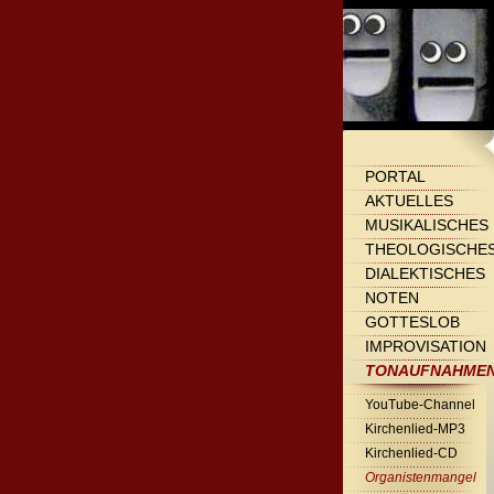
PORTAL
AKTUELLES
MUSIKALISCHES
THEOLOGISCHE
DIALEKTISCHES
NOTEN
GOTTESLOB
IMPROVISATION
TONAUFNAHME
YouTube-Channel
Kirchenlied-MP3
Kirchenlied-CD
Organistenmangel