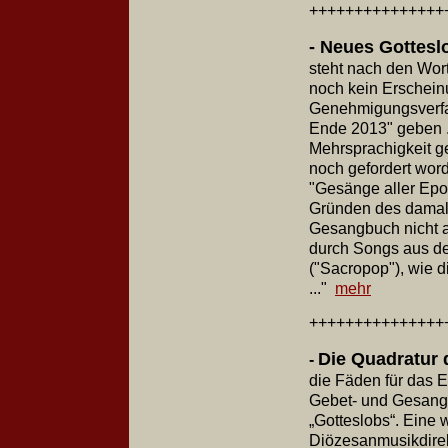
+++++++++++++++
- Neues Gottesl
steht nach den Wor
noch kein Erschein
Genehmigungsverfa
Ende 2013" geben ..
Mehrsprachigkeit g
noch gefordert word
"Gesänge aller Epo
Gründen des damali
Gesangbuch nicht 
durch Songs aus de
("Sacropop"), wie 
..."
mehr
+++++++++++++++
Die Quadratur 
-
die Fäden für das
Gebet- und Gesang
„Gotteslobs“. Eine
Diözesanmusikdirekt