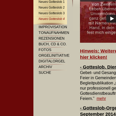
Neues Gotteslob 1
Neues Gotteslob 2
Neues Gotteslob 3
Neues Gotteslob 4
IMPROVISATION
TONAUFNAHMEN
REZENSIONEN
BUCH, CD & CO.
FOTOS
Hinweis: Weiter
ORGELINITIATIVE
hier klicken!
DIGITALORGEL
- Gotteslob. Di
ARCHIV
SUCHE
Gebet- und Gesangb
Feier in Gemeinden 
Begleitpublikation 
nur professionell g
Gottesdienstbeauftr
Feiern."
mehr
- Gotteslob-Org
September 2014