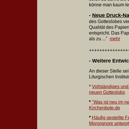
könne man kaum lese
-
Neue Druck-Na
des Gotteslobes ver
Qualität des Papier
entspricht. Das Pap
als zu ..."
mehr
+++++++++++++++
- Weitere Entwi
An dieser Stelle sei
Liturgischen Instit
*
Vollständiges und 
neuen Gotteslobs
*
"Was ist neu im n
Kirchenbote.de
*
Häufig gestellte 
Monsignore antwort