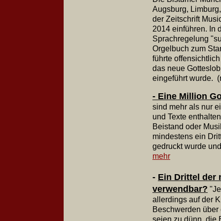
Augsburg, Limburg,
der Zeitschrift Mus
2014 einführen. In
Sprachregelung "s
Orgelbuch zum Stam
führte offensichtli
das neue Gotteslo
eingeführt wurde.
- Eine Million 
sind mehr als nur e
und Texte enthalten 
Beistand oder Musi
mindestens ein Dri
gedruckt wurde und
mehr
-
Ein Drittel de
verwendbar?
"Je
allerdings auf der
Beschwerden über d
seien zu dünn, die