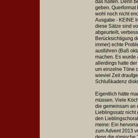
das halten. Denn 
geben. Querformat b
wohl noch nicht end
Ausgabe - KEINE In
diese Sätze sind vo
abgeurteilt, verbess
Berücksichtigung d
immer) echte Probl
ausführen (Baß okta
machen. Es wurde a
allerdings hatte de
um einzelne Töne o
wieviel Zeit drauf
Schlußkadenz
Eigentlich hätte m
müssen. Viele Köch
die gemeinsam an 
Lieblingssatz nich
den Lieblingschoral 
meine: Ein hervorr
zum Advent 2013 vor
denn die römische "I