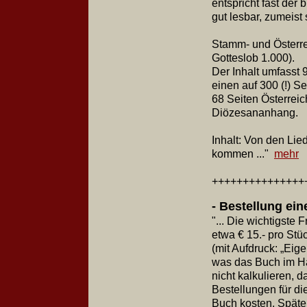
entspricht fast der
gut lesbar, zumeist
Stamm- und Österrei
Gotteslob 1.000).
Der Inhalt umfasst
einen auf 300 (!) Se
68 Seiten Österreic
Diözesananhang.
Inhalt: Von den Li
kommen ..."
mehr
+++++++++++++++
- B
estellung ei
"... Die wichtigste
etwa € 15.- pro Stü
(mit Aufdruck: „Eig
was das Buch im Han
nicht kalkulieren, 
Bestellungen für di
Buch kosten. Später