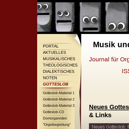
Musik un
PORTAL
AKTUELLES
Journal für Or
MUSIKALISCHES
THEOLOGISCHES
IS
DIALEKTISCHES
NOTEN
GOTTESLOB
Gotteslob-Material 1
Gotteslob-Material 2
Neues Gottes
Gotteslob-Material 3
Gotteslob-CD
& Links
Domorganisten
"Orgelbegleitung"