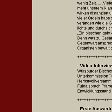
wenig Zeit. ... „Vi
mehr unserem Klang
wirken distanziert 
vieler Orgeln habe
verändert wie die 
lichte und durchsic
„Ein bisschen geht 
Denn was zu Gesäng
Gegenwart anspreche
Organisten bewältig
+++++++++++++++
- Video-Intervi
Würzburger Bischof
Unterkommission "
Herbstvollversamml
Fulda sprach Pfarr
Entwicklungsstand
+++++++++++++++
- Erste Ausw