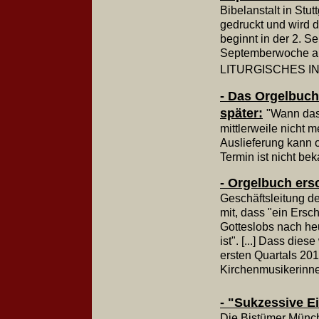
Bibelanstalt in Stu
gedruckt und wird d
beginnt in der 2. S
Septemberwoche a
LITURGISCHES IN
- Das Orgelbuch
später:
"Wann das
mittlerweile nicht 
Auslieferung kann o
Termin ist nicht be
- Orgelbuch ersc
Geschäftsleitung de
mit, dass "ein Ers
Gotteslobs nach he
ist". [...] Dass di
ersten Quartals 2014
Kirchenmusikerinne
- "Sukzessive E
Die Bistümer Münch