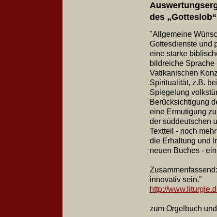
Auswertungserg
des „Gotteslob“
"Allgemeine Wünsch
Gottesdienste und p
eine starke biblisc
bildreiche Sprache
Vatikanischen Konzi
Spiritualität, z.B. 
Spiegelung volkstü
Berücksichtigung d
eine Ermutigung zu
der süddeutschen un
Textteil - noch meh
die Erhaltung und I
neuen Buches - ein 
Zusammenfassend: d
innovativ sein."
http://www.liturgie.
zum Orgelbuch und