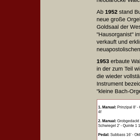
Ab
1952
stand Bu
neue große Orgel 
Goldsaal der Wes
"Hausorganist" in
verkauft und erkl
neuapostolischen 
1953
erbaute Walc
in der zum Teil w
die wieder vollst
Instrument bezeic
"kleine Bach-Org
1. Manual:
Prinzipal 8' - 
4f
2. Manual:
Grobgedackt 8'
Schwiegel 2' - Quinte 1 
Pedal:
Subbass 16' - Okt