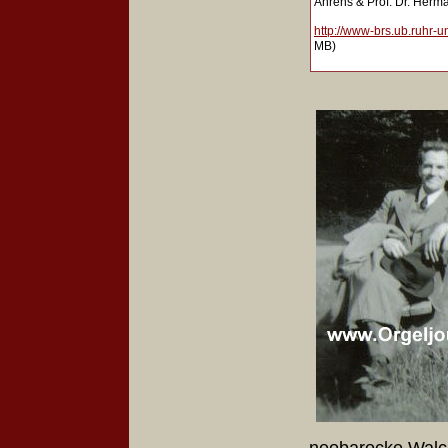
Ahrens & Prof. Dr. Herm
http://www-brs.ub.ruhr-
MB)
neobarocke Walck