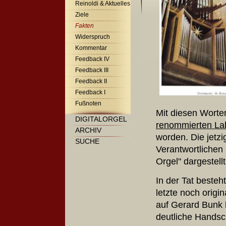
Reinoldi & Aktuelles
Ziele
Fakten
Widerspruch
Kommentar
Feedback IV
Feedback III
Feedback II
Feedback I
Fußnoten
Mit diesen Worte
DIGITALORGEL
renommierten Lab
ARCHIV
worden.
Die jetz
SUCHE
Verantwortlichen 
Orgel" dargestellt
In der Tat besteh
letzte noch origi
auf Gerard Bunk 
deutliche Handschr