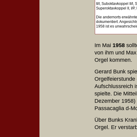
II/I, Suboktavkoppel II/I
Superoktavkoppel II, I/P, 
Die andernorts erwähnte
dokumentiert. Angesicht
1958 ist es unwahrschein
Im Mai
1958
soll
von ihm und Max 
Orgel kommen.
Gerard Bunk spiel
Orgelfeierstunde 
Aufschlussreich i
spielte. Die Mitt
Dezember 1958) g
Passacaglia d-M
Über Bunks Krank
Orgel. Er versta