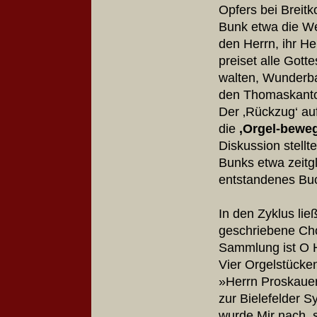
Opfers bei Breitk
Bunk etwa die We
den Herrn, ihr He
preiset alle Gott
walten, Wunderba
den Thomaskan
Der ‚Rückzug‘ auf
die
‚Orgel-bewe
Diskussion stell
Bunks etwa zeitg
entstandenes Buc
In den Zyklus lie
geschriebene Chor
Sammlung ist O H
Vier Orgelstücken
»Herrn Proskauer
zur Bielefelder 
wurde Mir nach, s