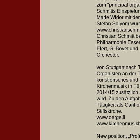
zum "principal org
Schmitts Einspielun
Marie Widor mit de
Stefan Solyom wur
www.christianschmit
Christian Schmitt 
Philharmonie Essen
Elert, G. Bovet und
Orchester.
von Stuttgart nach
Organisten an der T
künstlerisches und 
Kirchenmusik in Tü
2014/15 zusätzlich
wird. Zu den Aufgab
Tätigkeit als Caril
Stiftskirche.
www.oerge.li
www.kirchenmusikh
New position, „Profe