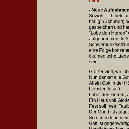
mehr
- Neue Aufnahmen 
Sowohl "Ich bete an
heilig" (Schubert) 
gespeichert und har
"Lobe den Herren" 
aufgenommen. In Au
Schwerpunktsetzung
eine Folge konzentr
ökumenische Liede
sein.
Großer Gott, wir lo
Nun danket alle Got
Allein Gott in der H
Liebster Jesu ö
Lobet den Herren, a
Ein Haus voll Glori
Fest soll mein Tauf
Der Mond ist aufg
So nimm denn mei
Gott ist gegenwärt