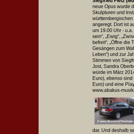
Siegfried Fietz (
neue Opus wurde d
Skulpturen und Inst
württembergischen
angeregt. Dort ist
um 19.00 Uhr - u.a.
sein“, „Ewig“, „Zw
befreit“, „Öffne di
Gesängen zum Wahls
Leben“) und zur Jah
Stimmen von Siegfr
Jost, Sandra Oberb
würde im März 2014 
Euro), ebenso sind
Euro) und eine Pla
www.abakus-musik.d
dar. Und deshalb se