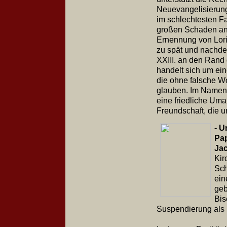
Neuevangelisierung,
im schlechtesten Fa
großen Schaden anri
Ernennung von Loris
zu spät und nachd
XXIII. an den Rand 
handelt sich um ein
die ohne falsche Wo
glauben. Im Namen v
eine friedliche Um
Freundschaft, die u
- U
Pap
Jac
Kir
Sch
ein
geb
Bis
Suspendierung als 