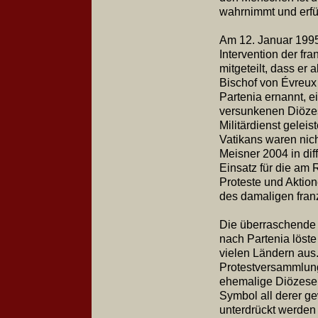
wahrnimmt und erfül
Am 12. Januar 1995 
Intervention der fr
mitgeteilt, dass er
Bischof von Évreux 
Partenia ernannt, e
versunkenen Diözes
Militärdienst gelei
Vatikans waren nich
Meisner 2004 in dif
Einsatz für die am 
Proteste und Aktio
des damaligen fran
Die überraschende 
nach Partenia löste
vielen Ländern aus
Protestversammlung
ehemalige Diözese P
Symbol all derer ge
unterdrückt werden