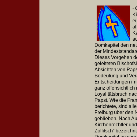
-
Ki
e
al
K
au
Domkapitel den neue
der Mindeststandard
Dieses Vorgehen de
geleiteten Bischof
Absichten von Paps
Bedeutung und Ver
Entscheidungen im 
ganz offensichtlich 
Loyalitätsbruch n
Papst. Wie die Fran
berichtete, sind a
Freiburg über den 
geblieben. Nach Aus
Kirchenrechtler und 
Zollitsch“ bezeichne
Domkapitel im verg