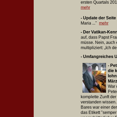
ersten Quartals 2014
mehr
- Update der Seite
Maria ..."
mehr
- Der Vatikan-Ken
auf, dass Papst Fr
müsse. Nein, auch 
multipliziert
:
„Ich de
- Umfangreiches U
- Pe
die 
lohn
März
War 
Pete
komplette Zunft der
verstanden wissen. 
Bares war einer der
das Etikett "sempe