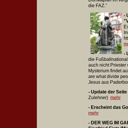
die FAZ."
-
"
E
In
ht
m
-
die Fußballnational
auch nicht Priester
Mysterium findet au
are what divide peo
Jesus aus Paderbor
- Update der Seit
Zulehner)
mehr
- Erscheint das G
mehr
- DER WEG IM GA