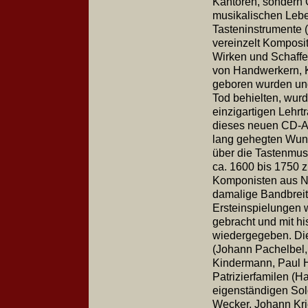
Kantoren, sondern 
musikalischen Lebe
Tasteninstrumente 
vereinzelt Komposi
Wirken und Schaffe
von Handwerkern, K
geboren wurden und
Tod behielten, wurd
einzigartigen Lehrt
dieses neuen CD-Al
lang gehegten Wuns
über die Tastenmus
ca. 1600 bis 1750 z
Komponisten aus N
damalige Bandbreite
Ersteinspielungen 
gebracht und mit h
wiedergegeben. Die 
(Johann Pachelbel,
Kindermann, Paul 
Patrizierfamilen (H
eigenständigen So
Wecker, Johann Kri