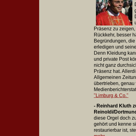
Präsenz zu zeigen, 
Rückkehr, besser h
Begründungen, die 
erledigen und sein
Denn Kleidung kann
und private Post kö
nicht ganz durchsic
Präsenz hat. Allerd
Allgemeinen Zeitun
übertrieben, genau
Medienberichtersta
"Limburg & Co."
- Reinhard Kluth z
Reinoldi/Dortmun
diese Orgel doch zu
gehört und kenne si
restaurierbar ist, st