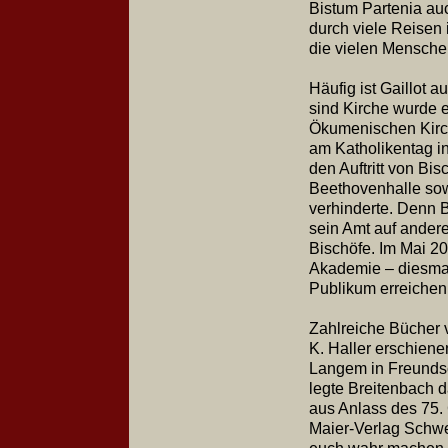
Bistum Partenia auc
durch viele Reisen i
die vielen Menschen
Häufig ist Gaillot a
sind Kirche wurde 
Ökumenischen Kirche
am Katholikentag in
den Auftritt von Bi
Beethovenhalle sow
verhinderte. Denn B
sein Amt auf andere
Bischöfe. Im Mai 20
Akademie – diesmal
Publikum erreichen
Zahlreiche Bücher v
K. Haller erschiene
Langem in Freundsc
legte Breitenbach d
aus Anlass des 75.
Maier-Verlag Schwei