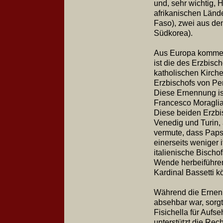
und, sehr wichtig, 
afrikanischen Länd
Faso), zwei aus de
Südkorea).
Aus Europa kommen 
ist die des Erzbis
katholischen Kirche
Erzbischofs von Per
Diese Ernennung ist
Francesco Moragli
Diese beiden Erzbi
Venedig und Turin,
vermute, dass Papst
einerseits weniger 
italienische Bisch
Wende herbeiführen
Kardinal Bassetti k
Während die Ernenn
absehbar war, sorg
Fisichella für Aufse
unterstützt die Rec