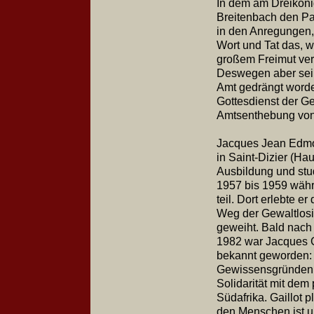
In dem am Dreikönig
Breitenbach den Pap
in den Anregungen,
Wort und Tat das, w
großem Freimut verk
Deswegen aber sei 
Amt gedrängt worde
Gottesdienst der G
Amtsenthebung von 
Jacques Jean Edmo
in Saint-Dizier (Ha
Ausbildung und stu
1957 bis 1959 währ
teil. Dort erlebte e
Weg der Gewaltlosi
geweiht. Bald nach
1982 war Jacques G
bekannt geworden: 
Gewissensgründen, z
Solidarität mit dem
Südafrika. Gaillot p
den Menschen ist u