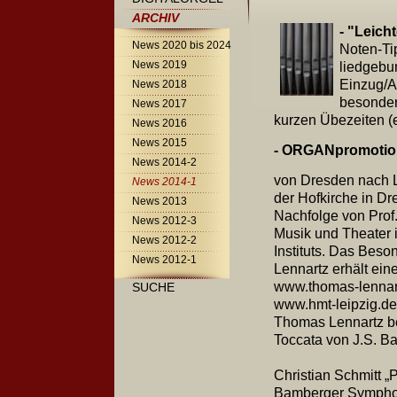
ARCHIV
- "Leich
News 2020 bis 2024
Noten-Tip
News 2019
liedgebu
Einzug/
News 2018
besondere
News 2017
kurzen Übezeiten 
News 2016
News 2015
- ORGANpromotion 
News 2014-2
von Dresden nach L
News 2014-1
der Hofkirche in Dr
News 2013
Nachfolge von Prof
News 2012-3
Musik und Theater i
News 2012-2
Instituts. Das Bes
News 2012-1
Lennartz erhält ei
www.thomas-lennar
SUCHE
www.hmt-leipzig.de
Thomas Lennartz be
Toccata von J.S. B
Christian Schmitt 
Bamberger Symphoni