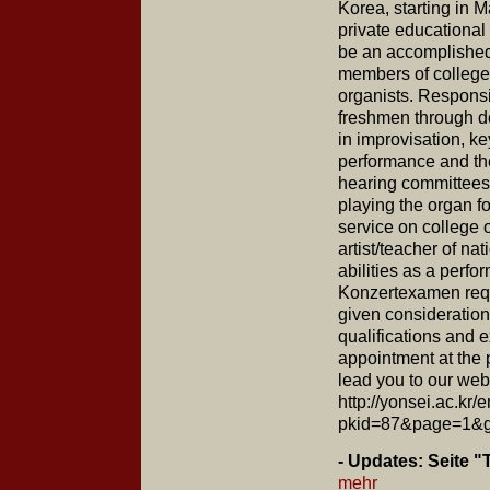
Korea, starting in 
private educational 
be an accomplished p
members of college 
organists. Responsib
freshmen through do
in improvisation, ke
performance and th
hearing committees,
playing the organ f
service on college 
artist/teacher of n
abilities as a perf
Konzertexamen requ
given consideratio
qualifications and 
appointment at the p
lead you to our web
http://yonsei.ac.k
pkid=87&page=1&
- Updates: Seite 
mehr