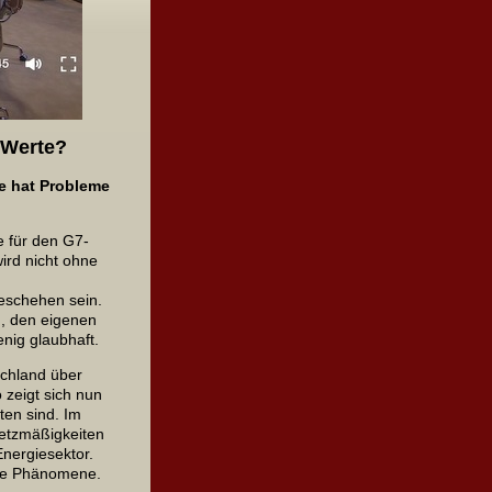
 Werte?
e hat Probleme
 für den G7-
ird nicht ohne
m
geschehen sein.
, den eigenen
nig glaubhaft.
schland über
o zeigt sich nun
ten sind. Im
setzmäßigkeiten
Energiesektor.
ide Phänomene.