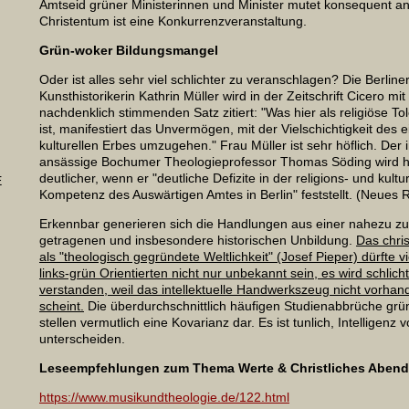
Amtseid grüner Ministerinnen und Minister mutet konsequent a
Christentum ist eine Konkurrenzveranstaltung.
Grün-woker Bildungsmangel
Oder ist alles sehr viel schlichter zu veranschlagen? Die Berline
Kunsthistorikerin Kathrin Müller wird in der Zeitschrift Cicero mi
N
nachdenklich stimmenden Satz zitiert: "Was hier als religiöse T
ist, manifestiert das Unvermögen, mit der Vielschichtigkeit des 
kulturellen Erbes umzugehen." Frau Müller ist sehr höflich. Der 
ansässige Bochumer Theologieprofessor Thomas Söding wird 
deutlicher, wenn er "deutliche Defizite in der religions- und kultu
E
Kompetenz des Auswärtigen Amtes in Berlin" feststellt. (Neues 
Erkennbar generieren sich die Handlungen aus einer nahezu z
getragenen und insbesondere historischen Unbildung.
Das chri
als "theologisch gegründete Weltlichkeit" (Josef Pieper) dürfte 
links-grün Orientierten nicht nur unbekannt sein, es wird schlich
verstanden, weil das intellektuelle Handwerkszeug nicht vorhan
scheint.
Die überdurchschnittlich häufigen Studienabbrüche grüne
stellen vermutlich eine Kovarianz dar. Es ist tunlich, Intelligenz 
unterscheiden.
Leseempfehlungen zum Thema Werte & Christliches Abendl
https://www.musikundtheologie.de/122.html