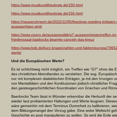
https://www.musikundtheologie.de/150.html
https://www.musikundtheologie.de/156.html
https://neuesruhrwort.de/2022/11/05/theologe-soeding-kritisiert-d
auswaertigen-amt/
https://www.cicero.de/aussenpolitik/g7-aussenministertreffen-i
friedenssaal-baebocks-beamte-canceln-das-kreuz
https://www.bpb.de/kurz-knapp/zahlen-und-fakten/europa/7065
werte/
Und die Europäischen Werte?
Es ist schlichtweg nicht möglich, ein Treffen wie "G7" ohne die
des christlichen Abendlandes zu verstehen. Die sog. Europäisc
nur mit komplexen dialektischen Erträgen, ja mit den Irrungen 
von Mentalitäten und den Konklusionen jüdisch-christlicher Fra
den geistesgeschichtlichen Koordinaten von Griechen und Röme
Baerbocks Team lässt in Münster erkennbar die Herkunft der se
wieder laut proklamierten Haltungen und Werte leugnen. Dies
wäre gemeinhin mit dem Terminus Dummheit zu kalibrieren, we
dem Bildungsmangel den Vorzug gäbe. Eine woke Weltsicht gefäl
Geschichte ex post manipulieren zu wollen. So wird die Erde wi