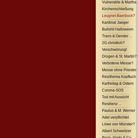
Vulnerable & Martha
Kirchenschließung
Leugnet Baerbock?
Kardinal Jaeger
Bullshit Halloween
Trans & Gender ...
2G christlich?
Verschwörung!
Drogen & St. Martin?
Verbotene Messe?
Messe ohne Priester
Reizthema Kopftuch
Karfreitag & Ostern
Corona-SOS
Tod mit Aussicht
Resilienz ...
Paulus & M. Werner
Adel verpflichtet
Löwe von Münster?
Albert Schweitzer
Rezo, Greta & Co.