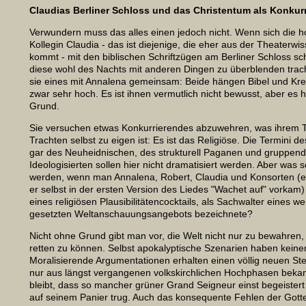
Claudias Berliner Schloss und das Christentum als Konkur
Verwundern muss das alles einen jedoch nicht. Wenn sich die h
Kollegin Claudia - das ist diejenige, die eher aus der Theaterwi
kommt - mit den biblischen Schriftzügen am Berliner Schloss sc
diese wohl des Nachts mit anderen Dingen zu überblenden trach
sie eines mit Annalena gemeinsam: Beide hängen Bibel und Kr
zwar sehr hoch. Es ist ihnen vermutlich nicht bewusst, aber es 
Grund.
Sie versuchen etwas Konkurrierendes abzuwehren, was ihrem 
Trachten selbst zu eigen ist: Es ist das Religiöse. Die Termini de
gar des Neuheidnischen, des strukturell Paganen und gruppen
Ideologisierten sollen hier nicht dramatisiert werden. Aber was s
werden, wenn man Annalena, Robert, Claudia und Konsorten (e
er selbst in der ersten Version des Liedes "Wachet auf" vorkam)
eines religiösen Plausibilitätencocktails, als Sachwalter eines we
gesetzten Weltanschauungsangebots bezeichnete?
Nicht ohne Grund gibt man vor, die Welt nicht nur zu bewahren,
retten zu können. Selbst apokalyptische Szenarien haben kein
Moralisierende Argumentationen erhalten einen völlig neuen Stel
nur aus längst vergangenen volkskirchlichen Hochphasen bekann
bleibt, dass so mancher grüner Grand Seigneur einst begeiste
auf seinem Panier trug. Auch das konsequente Fehlen der Gott