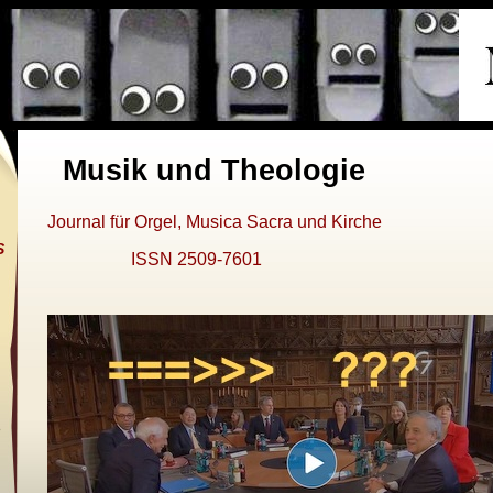
Musik und Theologie
Journal für Orgel, Musica Sacra und Kirche
S
ISSN 2509-7601
8