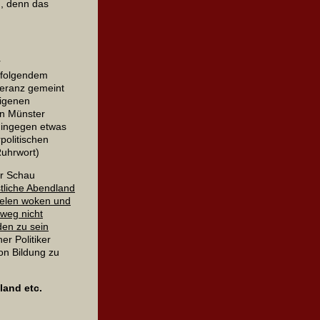
n, denn das
r
t folgendem
oleranz gemeint
eigenen
in Münster
hingegen etwas
rpolitischen
Ruhrwort)
ur Schau
stliche Abendland
vielen woken und
tweg nicht
den zu sein
r Politiker
von Bildung zu
and etc.