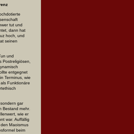
renz
ochdotierte
ssenschaft
hwer tut und
tet, dann hat
euz hoch, und
hat seinen
Tun und
s Postreligiösen,
dynamisch
ollte entgegnet
in Terminus, wie
 als Funktionäre
rtethisch
 sondern gar
en Bestand mehr.
lenwert, wie er
t war. Auffällig
rt den Maoismus
esformel beim