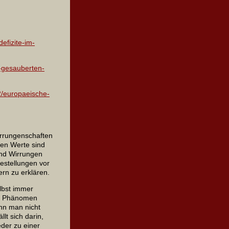
efizite-im-
m-gesauberten-
2/europaeische-
 Errungenschaften
hen Werte sind
und Wirrungen
gestellungen vor
rn zu erklären.
lbst immer
es Phänomen
nn man nicht
lt sich darin,
eder zu einer