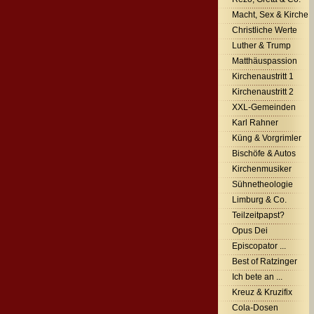
Macht, Sex & Kirche
Christliche Werte
Luther & Trump
Matthäuspassion
Kirchenaustritt 1
Kirchenaustritt 2
XXL-Gemeinden
Karl Rahner
Küng & Vorgrimler
Bischöfe & Autos
Kirchenmusiker
Sühnetheologie
Limburg & Co.
Teilzeitpapst?
Opus Dei
Episcopator ...
Best of Ratzinger
Ich bete an ...
Kreuz & Kruzifix
Cola-Dosen