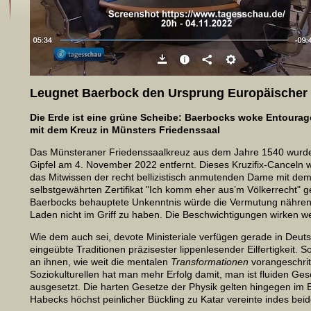
Leugnet Baerbock den Ursprung Europäischer
Die Erde ist eine grüne Scheibe: Baerbocks woke Entourag
mit dem Kreuz in Münsters Friedenssaal
Das Münsteraner Friedenssaalkreuz aus dem Jahre 1540 wurde
Gipfel am 4. November 2022 entfernt. Dieses Kruzifix-Canceln w
das Mitwissen der recht bellizistisch anmutenden Dame mit de
selbstgewährten Zertifikat "Ich komm eher aus’m Völkerrecht" 
Baerbocks behauptete Unkenntnis würde die Vermutung nähren
Laden nicht im Griff zu haben. Die Beschwichtigungen wirken we
Wie dem auch sei, devote Ministeriale verfügen gerade in Deut
eingeübte Traditionen präzisester lippenlesender Eilfertigkeit. S
an ihnen, wie weit die mentalen
Transformationen
vorangeschrit
Soziokulturellen hat man mehr Erfolg damit, man ist fluiden Ge
ausgesetzt. Die harten Gesetze der Physik gelten hingegen im 
Habecks höchst peinlicher Bückling zu Katar vereinte indes be