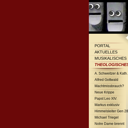
PORTAL
AKTUELLES
MUSIKALISCHES
THEOLOGISCHE
A. Schweitzer & Kath.
Alfred Gottwald
Machtmissbrauch?
Neue Krippe
Papst Leo XIV.
Markus exklusiv
Himmelsleiter Gen 2
Michael Triegel
Notre Dame brennt