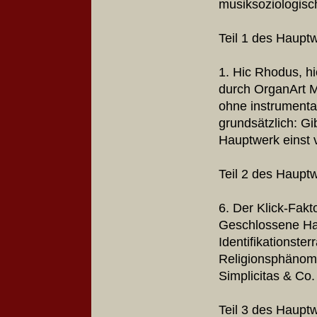
musiksoziologisc
Teil 1 des Haupt
1. Hic Rhodus, h
durch OrganArt M
ohne instrumental
grundsätzlich: Gi
Hauptwerk einst v
Teil 2 des Haupt
6. Der Klick-Fakt
Geschlossene Hau
Identifikationster
Religionsphänom
Simplicitas & Co.
Teil 3 des Haupt