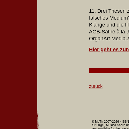
11. Drei Thesen z
falsches Medium?
Klänge und die I
AGB-Satire à la „
OrganArt Media-
Hier geht es zu
zurück
© MuTh 2007-2026 - ISSN 
für Orgel, Musica Sacra un
responsibility for the cont