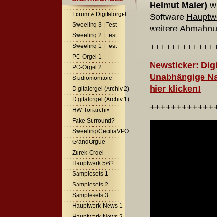
Helmut Maier)
wu
Forum & Digitalorgel
Software
Hauptw
Sweelinq 3 | Test
weitere Abmahnu
Sweelinq 2 | Test
++++++++++++
Sweelinq 1 | Test
PC-Orgel 1
Newsticker: Dig
PC-Orgel 2
Unabhängige Nac
Studiomonitore
hier klicken!
Digitalorgel (Archiv 2)
Digitalorgel (Archiv 1)
++++++++++++
HW-Tonarchiv
Fake Surround?
Sweelinq/CeciliaVPO
GrandOrgue
Zurek-Orgel
Hauptwerk 5/6?
Samplesets 1
Samplesets 2
Samplesets 3
Hauptwerk-News 1
Hauptwerk-News 2