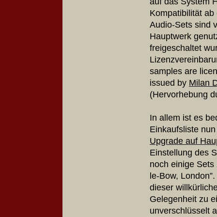
auf das System H
Kompatibilität ab
Audio-Sets sind v
Hauptwerk genutz
freigeschaltet wu
Lizenzvereinbaru
samples are licen
issued by
Milan D
(Hervorhebung du
In allem ist es b
Einkaufsliste nun
Upgrade auf Hau
Einstellung des 
noch einige Sets
le-Bow, London”
.
dieser willkürlic
Gelegenheit zu e
unverschlüsselt 