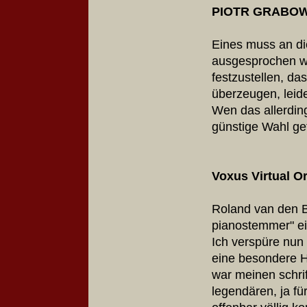
PIOTR GRABOWSK
Eines muss an die
ausgesprochen we
festzustellen, da
überzeugen, leide
Wen das allerding
günstige Wahl get
Voxus Virtual O
Roland van den Be
pianostemmer" ei
Ich verspüre nun
eine besondere 
war meinen schrif
legendären, ja f