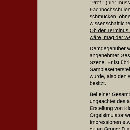
"Prof." (hier müs
Fachhochschulen 
schmücken, ohne j
wissenschaftlich
Ob der Terminus 
wäre, mag der we
Demgegenüber wa
angenehmer Gespr
Szene. Er ist üb
Samplesetherstell
wurde, also den 
besitzt.
Bei einer Gesamt
ungeachtet des ak
Erstellung von Kl
Orgelsimulator w
Impressionen etw
guten Grund: Die