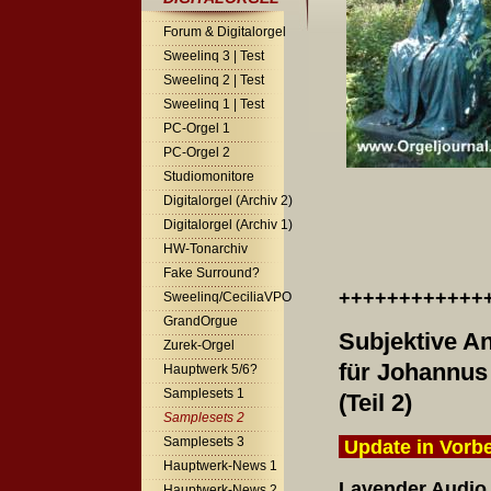
Forum & Digitalorgel
Sweelinq 3 | Test
Sweelinq 2 | Test
Sweelinq 1 | Test
PC-Orgel 1
PC-Orgel 2
Studiomonitore
Digitalorgel (Archiv 2)
Digitalorgel (Archiv 1)
HW-Tonarchiv
Fake Surround?
++++++++++++
Sweelinq/CeciliaVPO
GrandOrgue
Subjektive A
Zurek-Orgel
für Johannus
Hauptwerk 5/6?
Samplesets 1
(Teil 2)
Samplesets 2
Samplesets 3
Update in Vorb
Hauptwerk-News 1
Lavender Audio
Hauptwerk-News 2