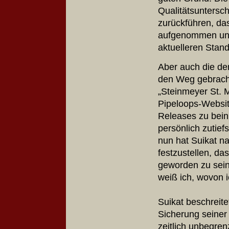
Qualitätsuntersc
zurückführen, das
aufgenommen und/
aktuelleren Stan
Aber auch die d
den Weg gebracht
„Steinmeyer St. 
Pipeloops-Website
Releases zu beinh
persönlich zutiefs
nun hat Suikat n
festzustellen, da
geworden zu sein 
weiß ich, wovon i
Suikat beschreit
Sicherung seiner 
zeitlich unbegre