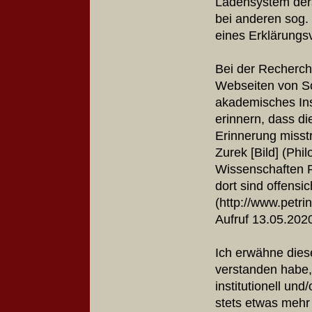
Ladensystem ders
bei anderen sog. 
eines Erklärung
Bei der Recherch
Webseiten von So
akademisches Inst
erinnern, dass di
Erinnerung misstra
Zurek [Bild] (Phi
Wissenschaften P
d
ort sind offensi
(http://www.petri
Aufruf 13.05.20
Ich erwähne dies
verstanden habe
institutionell und
stets etwas meh