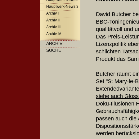
Hauptwerk-News 3
David Butcher bet
Archiv I
Archiv II
BBC-Toningenieur 
Archiv III
qualitätvoll und 
Archiv IV
Das Preis-Leistun
Lizenzpolitik ebe
ARCHIV
SUCHE
schlichten Tatsac
Produkt das Sampl
Butcher räumt ei
Set "St Mary-le-
Extendedvariante
siehe auch Gloss
Doku-Illusionen 
Gebrauchsfähigke
passen auch die 
Dispositionsstär
werden berücksich