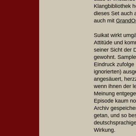
Klangbibliothek
dieses Set auch a
auch mit
GrandO
Suikat wirkt umg
Attitüde und kom
seiner Sicht der 
gewohnt.
Samples
Eindruck zufolge 
ignorierten)
ausg
angesäuert, herz
wenn ihnen der l
Meinung entgege
Episode kaum noc
Archiv gespeicher
getan, und so be
deutschsprachig
Wirkung.