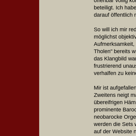
offenbar völlig 
beteiligt. Ich ha
darauf öffentlich
So will ich mir r
möglichst objekti
Aufmerksamkeit, 
Tholen" bereits 
das Klangbild w
frustrierend una
verhalfen zu kei
Mir ist aufgefalle
Zweitens neigt 
übereifrigen Häm
prominente Barock
neobarocke Orgel 
werden die Sets w
auf der Website n