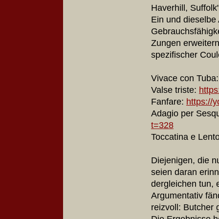
Haverhill, Suffol
Ein und dieselbe 
Gebrauchsfähigkei
Zungen erweitern 
spezifischer Coul
Vivace con Tuba
Valse triste:
http
Fanfare:
https:/
Adagio per Sesqui
t=328
Toccatina e Lent
Diejenigen, die 
seien daran erinn
dergleichen tun, 
Argumentativ fän
reizvoll: Butcher
Die Ergebnisse h