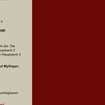
++
gue
k dar. Die
Hauptwerk 2
ür Hauptwerk 4
auf MyOrgan,
 verfügbaren
en)