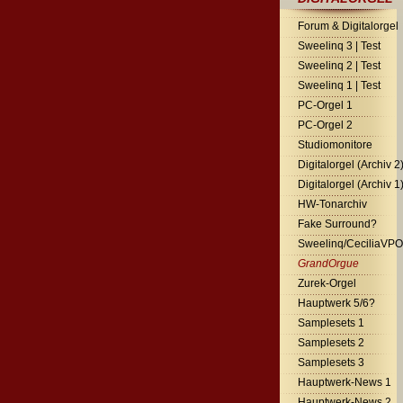
Forum & Digitalorgel
Sweelinq 3 | Test
Sweelinq 2 | Test
Sweelinq 1 | Test
PC-Orgel 1
PC-Orgel 2
Studiomonitore
Digitalorgel (Archiv 2
Digitalorgel (Archiv 1
HW-Tonarchiv
Fake Surround?
Sweelinq/CeciliaVPO
GrandOrgue
Zurek-Orgel
Hauptwerk 5/6?
Samplesets 1
Samplesets 2
Samplesets 3
Hauptwerk-News 1
Hauptwerk-News 2