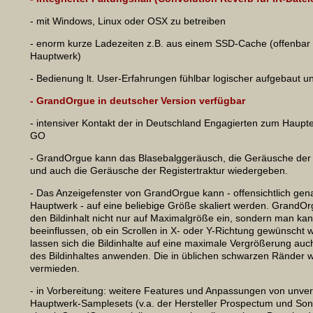
- mit Windows, Linux oder OSX zu betreiben
- enorm kurze Ladezeiten z.B. aus einem SSD-Cache (offenbar s
Hauptwerk)
- Bedienung lt. User-Erfahrungen fühlbar logischer aufgebaut un
- GrandOrgue in deutscher Version verfügbar
- intensiver Kontakt der in Deutschland Engagierten zum Haupte
GO
- GrandOrgue kann das Blasebalggeräusch, die Geräusche der 
und auch die Geräusche der Registertraktur wiedergeben.
- Das Anzeigefenster von GrandOrgue kann - offensichtlich gen
Hauptwerk - auf eine beliebige Größe skaliert werden. GrandOr
den Bildinhalt nicht nur auf Maximalgröße ein, sondern man kan
beeinflussen, ob ein Scrollen in X- oder Y-Richtung gewünscht w
lassen sich die Bildinhalte auf eine maximale Vergrößerung auc
des Bildinhaltes anwenden. Die in üblichen schwarzen Ränder 
vermieden.
- in Vorbereitung: weitere Features und Anpassungen von unver
Hauptwerk-Samplesets (v.a. der Hersteller Prospectum und Son