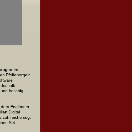
sprogramm.
ten Pfeifenorgeln
oftware
 deshalb
und beliebig
n dem Engländer
lan Digital
ts zahlreiche sog.
chen Set-