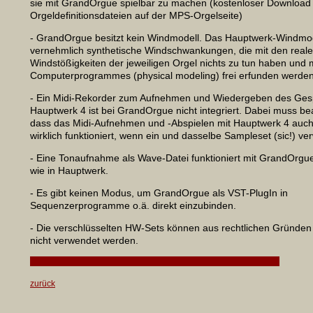
sie mit GrandOrgue spielbar zu machen (kostenloser Download 
Orgeldefinitionsdateien auf der MPS-Orgelseite)
- GrandOrgue besitzt kein Windmodell. Das Hauptwerk-Windmod
vernehmlich synthetische Windschwankungen, die mit den real
Windstößigkeiten der jeweiligen Orgel nichts zu tun haben und m
Computerprogrammes (physical modeling) frei erfunden werde
- Ein Midi-Rekorder zum Aufnehmen und Wiedergeben des Gespi
Hauptwerk 4 ist bei GrandOrgue nicht integriert. Dabei muss be
dass das Midi-Aufnehmen und -Abspielen mit Hauptwerk 4 auc
wirklich funktioniert, wenn ein und dasselbe Sampleset (sic!) ve
- Eine Tonaufnahme als Wave-Datei funktioniert mit GrandOrgu
wie in Hauptwerk.
- Es gibt keinen Modus, um GrandOrgue als VST-PlugIn in
Sequenzerprogramme o.ä. direkt einzubinden.
- Die verschlüsselten HW-Sets können aus rechtlichen Gründe
nicht verwendet werden.
zurück