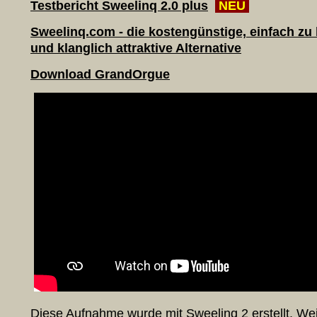
Testbericht Sweelinq 2.0 plus
NEU
Sweelinq.com - die kostengünstige, einfach zu
und klanglich attraktive Alternative
Download GrandO
rgue
Diese Aufnahme wurde mit Sweelinq 2 erstellt. Wei