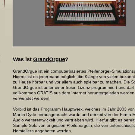
)
Was ist
GrandOrgu
e
?
)
GrandOrgue ist ein computerbasiertes Pfeifenorgel-Simulation
Hiermit ist es jedermann möglich, die Klänge von vielen bekann
zu Hause hörbar und vor allem auch spielbar zu machen. Die S
GrandOrgue ist unter einer freien Lizenz programmiert und darf
vollkommen GRATIS aus dem Internet heruntergeladen werden 
verwendet werden!
Vorbild ist das Programm
Hauptwerk
, welches im Jahr 2003 vo
Martin Dyde herausgebracht wurde und derzeit von der Firma Mi
Audio weiterentwickelt und vertrieben wird. Hierfür gibt es berei
Sample-Sets von originalen Pfeifenorgeln, die von unterschiedli
Herstellern angeboten werden.