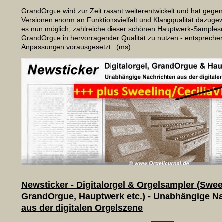
GrandOrgue wird zur Zeit rasant weiterentwickelt und hat gege
Versionen enorm an Funktionsvielfalt und Klangqualität dazuge
es nun möglich, zahlreiche dieser schönen
Hauptwerk
-Samplese
GrandOrgue in hervorragender Qualität zu nutzen - entspreche
Anpassungen vorausgesetzt
Newsticker - Digitalorgel & Orgelsampler (Swee
GrandOrgue, Hauptwerk etc.) - Unabhängige N
aus der digitalen Orgelszene