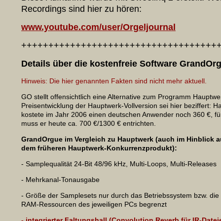
Recordings sind hier zu hören:
www.youtube.com/user/Org
eljournal
++++++++++++++++++++++++++++++++++++
Details über die kostenfreie Software GrandOr
Hinweis: Die hier genannten Fakten sind nicht mehr aktuell.
GO stellt offensichtlich eine Alternative zum Programm Hauptwer
Preisentwicklung der Hauptwerk-Vollversion sei hier beziffert: 
kostete im Jahr 2006 einen deutschen Anwender noch 360 €, f
muss er heute ca. 700 €/1300 € entrichten.
GrandOrgue im Vergleich zu Hauptwerk (auch im Hinblick 
dem früheren Hauptwerk-Konkurrenzprodukt):
- Samplequalität 24-Bit 48/96 kHz, Multi-Loops, Multi-Releases
- Mehrkanal-Tonausgabe
- Größe der Samplesets nur durch das Betriebssystem bzw. die
RAM-Ressourcen des jeweiligen PCs begrenzt
- integrierter Faltungshall (Convolution Reverb für IR-Datei