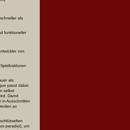
chneller als
d funktioneller
ntwickler von
Spieltrakturen
auer als
gue passt dabei
n selbst
ird. Damit
h in Ausschnitten
werden so
schlüsselten
us paradisi), um