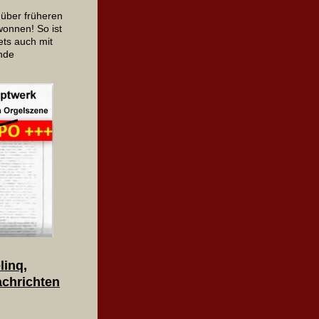
nüber früheren
wonnen! So ist
ts auch mit
nde
. (ms)
linq,
achrichten