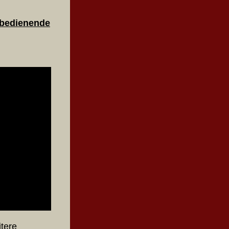
 bedienende
tere