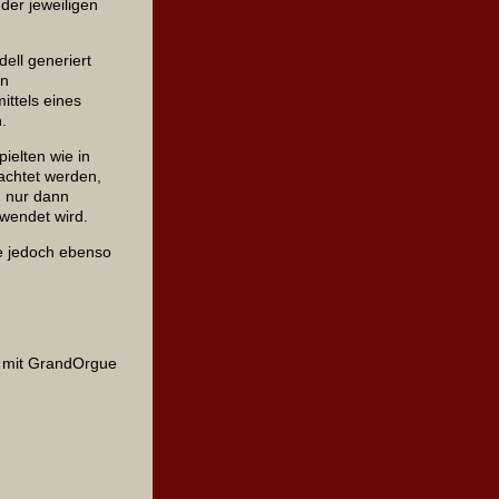
der jeweiligen
ell generiert
en
ittels eines
n.
elten wie in
achtet werden,
h nur dann
rwendet wird.
e jedoch ebenso
n mit GrandOrgue