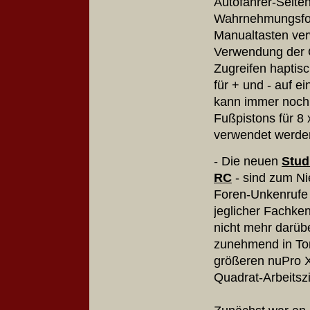
Autofahrer-Seiten
Wahrnehmungsfoku
Manualtasten verwe
Verwendung der Ob
Zugreifen haptisch
für + und - auf 
kann immer noch 
Fußpistons für 8 
verwendet werde
- Die neuen
Stud
RC
- sind zum Ni
Foren-Unkenrufe 
jeglicher Fachken
nicht mehr darüb
zunehmend in Ton
größeren nuPro X
Quadrat-Arbeitsz