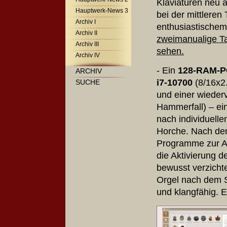
Klaviaturen neu a
Hauptwerk-News 3
bei der mittleren
Archiv I
enthusiastischem
Archiv II
zweimanualige Tas
Archiv III
sehen.
Archiv IV
- Ein
128-RAM-PC
ARCHIV
i7-10700
(8/16x2
SUCHE
und einer wiede
Hammerfall) – ein
nach individuell
Horche. Nach de
Programme zur A
die Aktivierung d
bewusst verzichte
Orgel nach dem S
und klangfähig. E