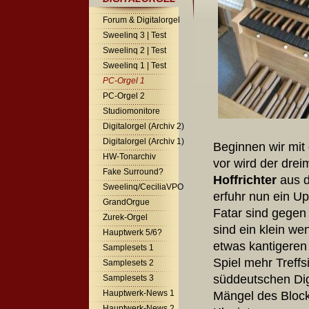
Forum & Digitalorgel
Sweelinq 3 | Test
Sweelinq 2 | Test
Sweelinq 1 | Test
PC-Orgel 1
PC-Orgel 2
Studiomonitore
Digitalorgel (Archiv 2)
Digitalorgel (Archiv 1)
Beginnen wir mit
HW-Tonarchiv
vor wird der dre
Fake Surround?
Hoffrichter
aus d
Sweelinq/CeciliaVPO
erfuhr nun ein U
GrandOrgue
Fatar sind gegen
Zurek-Orgel
sind ein klein we
Hauptwerk 5/6?
etwas kantigeren
Samplesets 1
Spiel mehr Treffs
Samplesets 2
süddeutschen Dig
Samplesets 3
Hauptwerk-News 1
Mängel des Block
Hauptwerk-News 2