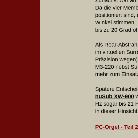
Zunächst war an 
Da die vier Memb
positioniert sind,
Winkel stimmen.
bis zu 20 Grad oh
Als Rear-Abstrahl
im virtuellen Su
Präzision wegen)
M3-220 nebst Su
mehr zum Einsat
Spätere Entschei
nuSub XW-900
w
Hz sogar bis 21 H
in dieser Hinsich
PC-Orgel - Teil 2